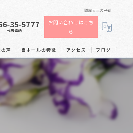
閻魔大王の子孫
66-35-5777
お問い合わせはこち
代表電話
ら
様の声
当ホールの特徴
アクセス
ブログ
家族葬
費用
告別式
火葬
1日葬