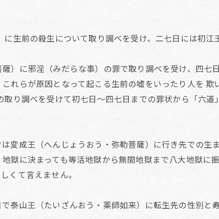
）
に生前の殺生について取り調べを受け、二七日には初江
菩薩）に邪淫（みだらな事）の罪で取り調べを受け、四七
）これらが原因となって起こる生前の嘘をいったり人を
欺
の取り調べを受けて初七日～四七日までの罪状から「六道
では変成王（へんじょうおう・弥勒菩薩）に行き先での生
、地獄に決まっても等活地獄から無間地獄まで八大地獄に
ろしくて言えません。
日で泰山王（たいざんおう・薬師如来）に転生先の性別と