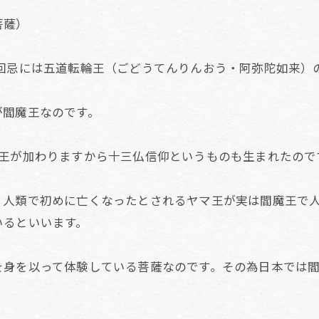
菩薩）
回忌には五道転輪王（ごどうてんりんおう・阿弥陀如来）
が閻魔王なのです。
王が加わりますから十三仏信仰というものも生まれたので
、人類で初めに亡くなったとされるヤマ王が実は閻魔王で
いるといいます。
を身を以って体験している菩薩なのです。その為日本では