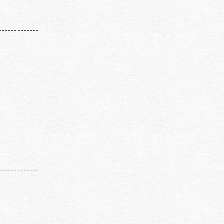
-------------
-------------