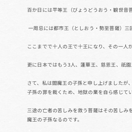
百か日には平等王（びょうどうおう・観世音
一周忌には都市王（としおう・勢至菩薩）三
ここまでで十人の王で十王になり、その一人
更に日本ではもう
3
人、蓮華王、慈恩王、祇園
さて、私は閻魔王の子孫と申し上げましたが
子孫の罪を裁くため、地獄の業を自ら感じて
三途の亡者の苦しみを救う菩薩はその苦しみ
魔王の子孫なるのです。