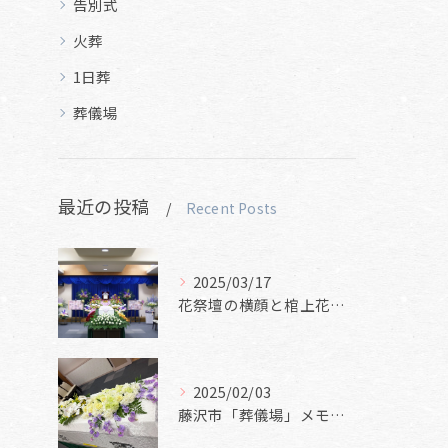
告別式
火葬
1日葬
葬儀場
最近の投稿
Recent Posts
2025/03/17
花祭壇の横顔と棺上花と焼香花
2025/02/03
藤沢市「葬儀場」メモリアルホール美空