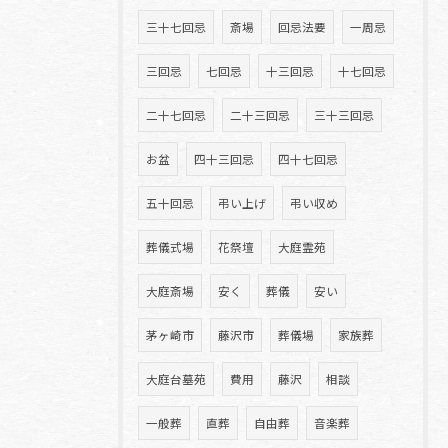
三十七回忌
斎場
回忌法要
一周忌
三回忌
七回忌
十三回忌
十七回忌
二十七回忌
二十三回忌
三十三回忌
お盆
四十三回忌
四十七回忌
五十回忌
弔い上げ
弔い収め
葬儀式場
花祭壇
大庭霊苑
大庭斎場
安く
葬儀
安い
茅ヶ崎市
藤沢市
葬儀場
家族葬
大庭台墓苑
費用
藤沢
相談
一般葬
直葬
自由葬
音楽葬