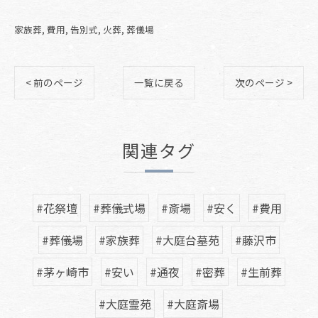
家族葬
費用
告別式
火葬
葬儀場
< 前のページ
一覧に戻る
次のページ >
関連タグ
#花祭壇
#葬儀式場
#斎場
#安く
#費用
#葬儀場
#家族葬
#大庭台墓苑
#藤沢市
#茅ヶ崎市
#安い
#通夜
#密葬
#生前葬
#大庭霊苑
#大庭斎場