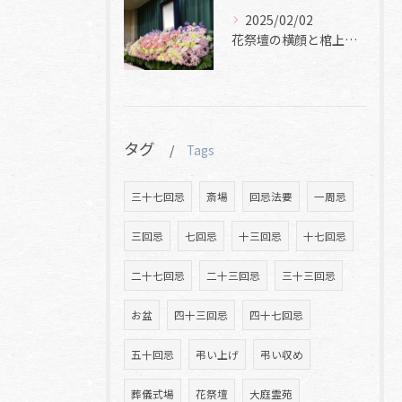
2025/02/02
花祭壇の横顔と棺上花と焼香花
タグ
Tags
三十七回忌
斎場
回忌法要
一周忌
三回忌
七回忌
十三回忌
十七回忌
二十七回忌
二十三回忌
三十三回忌
お盆
四十三回忌
四十七回忌
五十回忌
弔い上げ
弔い収め
葬儀式場
花祭壇
大庭霊苑