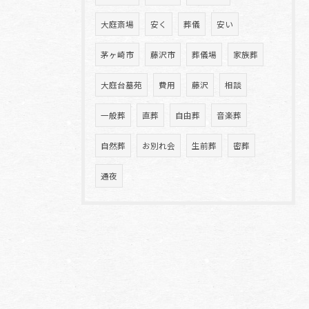
大庭斎場
安く
葬儀
安い
茅ヶ崎市
藤沢市
葬儀場
家族葬
大庭台墓苑
費用
藤沢
相談
一般葬
直葬
自由葬
音楽葬
自然葬
お別れ会
生前葬
密葬
通夜