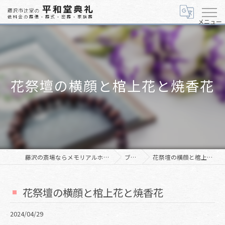
メニュー
花祭壇の横顔と棺上花と焼香花
藤沢の斎場ならメモリアルホール「美空」
ブログ
花祭壇の横顔と棺上花と焼香花
花祭壇の横顔と棺上花と焼香花
2024/04/29