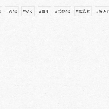
場
#斎場
#安く
#費用
#葬儀場
#家族葬
#藤沢