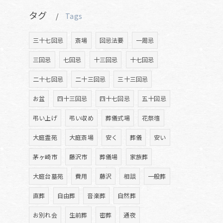
タグ
Tags
三十七回忌
斎場
回忌法要
一周忌
三回忌
七回忌
十三回忌
十七回忌
二十七回忌
二十三回忌
三十三回忌
お盆
四十三回忌
四十七回忌
五十回忌
弔い上げ
弔い収め
葬儀式場
花祭壇
大庭霊苑
大庭斎場
安く
葬儀
安い
茅ヶ崎市
藤沢市
葬儀場
家族葬
大庭台墓苑
費用
藤沢
相談
一般葬
直葬
自由葬
音楽葬
自然葬
お別れ会
生前葬
密葬
通夜