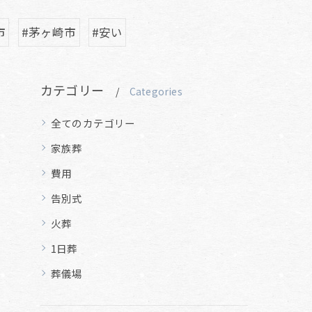
市
#茅ヶ崎市
#安い
カテゴリー
Categories
全てのカテゴリー
家族葬
費用
告別式
火葬
1日葬
葬儀場