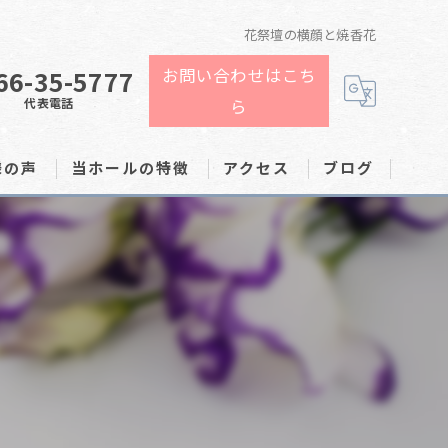
花祭壇の横顔と焼香花
66-35-5777
お問い合わせはこち
代表電話
ら
様の声
当ホールの特徴
アクセス
ブログ
家族葬
費用
告別式
火葬
1日葬