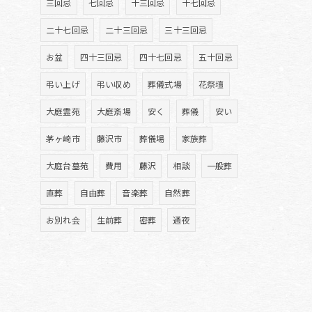
三回忌
七回忌
十三回忌
十七回忌
二十七回忌
二十三回忌
三十三回忌
お盆
四十三回忌
四十七回忌
五十回忌
弔い上げ
弔い収め
葬儀式場
花祭壇
大庭霊苑
大庭斎場
安く
葬儀
安い
茅ヶ崎市
藤沢市
葬儀場
家族葬
大庭台墓苑
費用
藤沢
相談
一般葬
直葬
自由葬
音楽葬
自然葬
お別れ会
生前葬
密葬
通夜