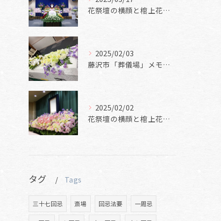
花祭壇の横顔と棺上花と焼香花
2025/02/03
藤沢市「葬儀場」メモリアルホール美空
2025/02/02
花祭壇の横顔と棺上花と焼香花
タグ
Tags
三十七回忌
斎場
回忌法要
一周忌