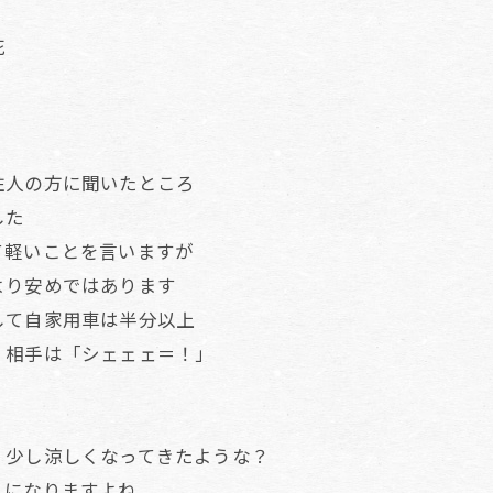
花
住人の方に聞いたところ
した
て軽いことを言いますが
より安めではあります
して自家用車は半分以上
 相手は「シェェェ＝！」
 少し涼しくなってきたような？
！になりますよね