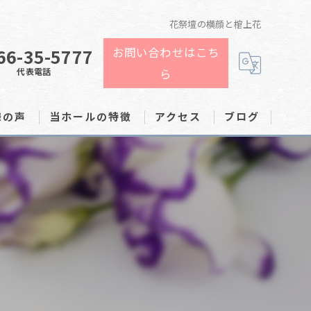
花祭壇の横顔と棺上花
66-35-5777
お問い合わせはこち
代表電話
ら
様の声
当ホールの特徴
アクセス
ブログ
家族葬
費用
告別式
火葬
1日葬