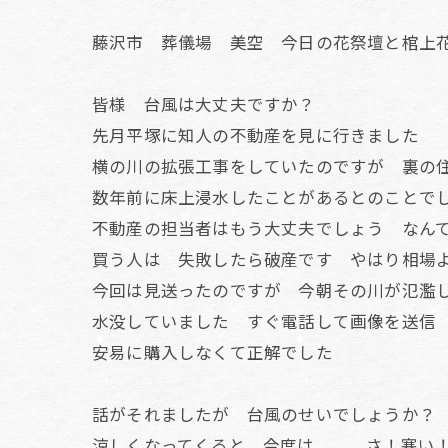
藤沢市 葬儀場 美空 今日の花祭壇と棺上
皆様 台風は大丈夫ですか？
先月平塚に知人の不動産を見に行きました
横の川の拡張工事をしていたのですが 裏の
数年前に床上浸水したことがあるとのことで
不動産の担当者はもう大丈夫でしょう なん
買う人は 失敗したら破産です やはり相場
今回は見送ったのですが 今朝その川が氾濫
水没していました すぐ電話して画像を送信
安易に購入しなくて正解でした
話がそれましたが 台風のせいでしょうか？
涼しくなってくると 今度は。。。さ！寒い