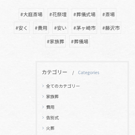
#大庭斎場
#花祭壇
#葬儀式場
#斎場
#安く
#費用
#安い
#茅ヶ崎市
#藤沢市
#家族葬
#葬儀場
カテゴリー
Categories
全てのカテゴリー
家族葬
費用
告別式
火葬