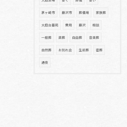
大庭斎場
安く
葬儀
安い
茅ヶ崎市
藤沢市
葬儀場
家族葬
大庭台墓苑
費用
藤沢
相談
一般葬
直葬
自由葬
音楽葬
自然葬
お別れ会
生前葬
密葬
通夜