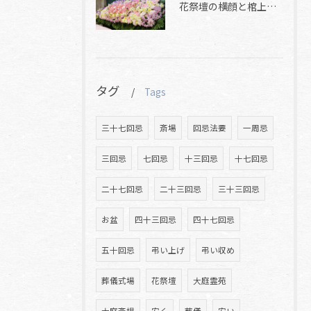
花祭壇の横顔と棺上花と焼香花
タグ
Tags
三十七回忌
斎場
回忌法要
一周忌
三回忌
七回忌
十三回忌
十七回忌
二十七回忌
二十三回忌
三十三回忌
お盆
四十三回忌
四十七回忌
五十回忌
弔い上げ
弔い収め
葬儀式場
花祭壇
大庭霊苑